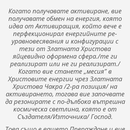
Когато получавате активиране, вие
получавате обмен на енергия, която
идва от Активиращия, който вече е
перфекционирал енергийните ре-
уравновесявания и конфигурации с
тези от Златната Христова
яйцевидно оформена сфера./те ги
реализират или не ги реализират./
Когато вие станете „месия” в
Христовите енергии чрез Златната
Христова Чакра /2-ра позиция/ на
активирането, тогава вие започвате
да резонирате с по-дълбока вътрешна
космическа светлина, която е от
Създателя/Източника/ Господ.
Това също е вашето Прераждане и вие