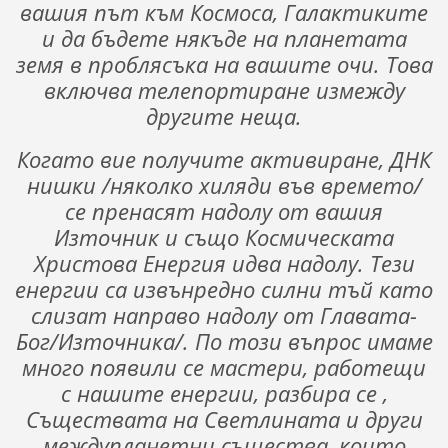
вашия път към Космоса, Галактиките
и да бъдете някъде на планетата
земя в проблясъка на вашите очи. Това
включва телепортиране измежду
другите неща.
Когато вие получите активиране, ДНК
нишки /няколко хиляди във времето/
се пренасят надолу от вашия
Източник и също Космическата
Христова Енергия идва надолу. Тези
енергии са извънредно силни тъй като
слизат направо надолу от Главата-
Бог/Източника/. По този въпрос имаме
много появили се мастери, работещи
с нашите енергии, разбира се ,
Съществата на Светлината и други
междупланетни същества, които