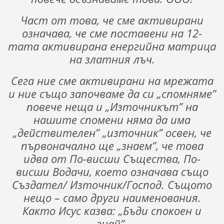
Част от това, че сме активирани
означава, че сме поставени на 12-
тата активирана енергийна матрица
на златния лъч.
Сега ние сме активирани на мрежата
и ние също започваме да си „спомняме”
повече неща и „Източникът” на
нашите спомени няма да има
„действителен” „източник” освен, че
първоначално ще „знаем”, че това
идва от По-висши Същества, По-
висши Водачи, което означава също
Създател/ Източник/Господ. Същото
нещо – само други наименования.
Както Исус казва: „Бъди спокоен и
знай”.