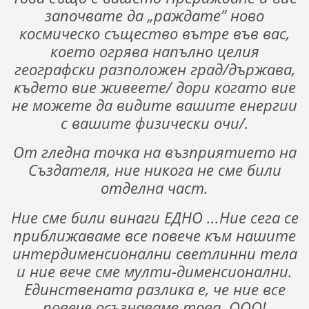
започвате да „раждате” ново
космическо същество вътре във вас,
което огрява напълно целия
географски разположен град/държава,
където вие живеете/ дори когато вие
не можете да видите вашите енергии
с вашите физически очи/.
От гледна точка на възприятието на
Създателя, ние никога не сме били
отделна част.
Ние сме били винаги ЕДНО ...Ние сега се
приближаваме все повече към нашите
интердименсионални светлинни тела
и ние вече сме мулти-дименсионални.
Единствената разлика е, че ние все
повече осъзнаваме това. ООО!