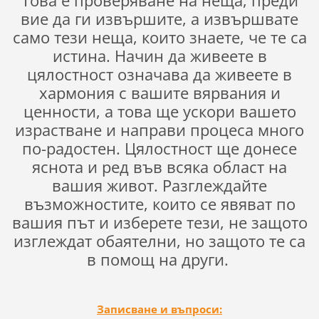
Това е проверяване на неща, преди
вие да ги извършите, а извършвате
само тези неща, които знаете, че те са
истина. Начин да живеете в
цялостност означава да живеете в
хармония с вашите вярвания и
ценности, а това ще ускори вашето
израстване и направи процеса много
по-радостен. Цялостност ще донесе
яснота и ред във всяка област на
вашия живот. Разглеждайте
възможностите, които се явяват по
вашия път и изберете тези, не защото
изглеждат обаятелни, но защото те са
в помощ на други.
Записване и въпроси: