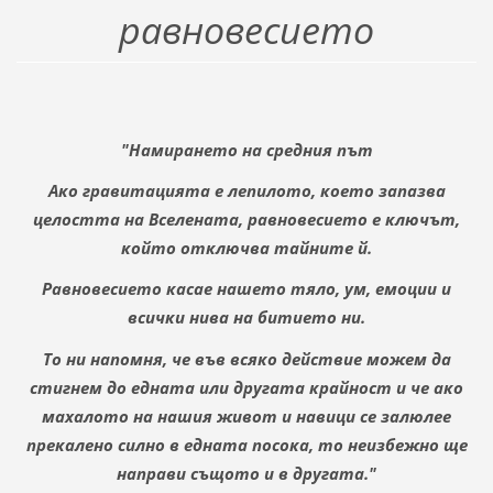
равновесието
"Намирането на средния път
Ако гравитацията е лепилото, което запазва
целостта на Вселената, равновесието е ключът,
който отключва тайните й.
Равновесието касае нашето тяло, ум, емоции и
всички нива на битието ни.
То ни напомня, че във всяко действие можем да
стигнем до едната или другата крайност и че ако
махалото на нашия живот и навици се залюлее
прекалено силно в едната посока, то неизбежно ще
направи същото и в другата."