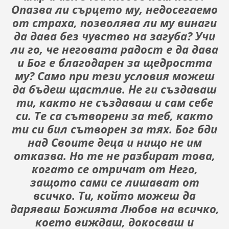
Опазва ли сърцето му, недосегаемо
от страха, позволява ли му винаги
да дава без чувство на загуба? Учи
ли го, че неговата радост е да дава
и Бог е благодарен за щедростта
му? Само при тези условия можеш
да бъдеш щастлив. Не ги създаваш
ти, както не създаваш и сам себе
си. Те са сътворени за теб, както
ти си бил сътворен за тях. Бог бди
над Своите деца и нищо не им
отказва. Но те не разбират това,
когато се отричат от Него,
защото сами се лишават от
всичко. Ти, който можеш да
даряваш Божията Любов на всичко,
което виждаш, докосваш и