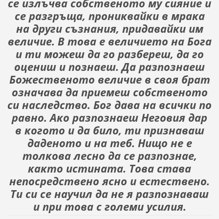
се излъчва собственото му сияние и
се разгръща, прониквайки в мрака
на други съзнания, придавайки им
величие. В това е величието на Бога
и ти можеш да го разбереш, да го
оцениш и познаеш. Да разпознаеш
Божественото величие в своя брат
означава да приемеш собственото
си наследство. Бог дава на всички по
равно. Ако разпознаеш Неговия дар
в когото и да било, ти признаваш
даденото и на теб. Нищо не е
толкова лесно да се разпознае,
както истината. Това става
непосредствено ясно и естествено.
Ти си се научил да не я разпознаваш
и при това с големи усилия.