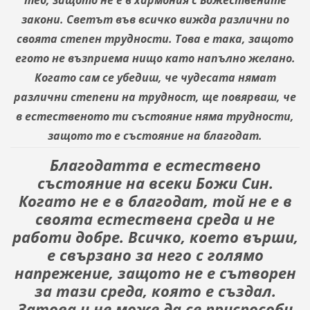
закони. Светът във всичко вижда различни по
своята степен трудности. Това е така, защото
егото не възприема нищо като напълно желано.
Когато сам се убедиш, че чудесата нямат
различни степени на трудност, ще повярваш, че
в естественото ти състояние няма трудности,
защото то е състояние на благодат.
Благодатта е естествено
състояние на всеки Божи Син.
Когато не е в благодат, той не е в
своята естествена среда и не
работи добре. Всичко, което върши,
е свързано за него с голямо
напрежение, защото не е сътворен
за тази среда, която е създал.
Затова и не може да се приспособи