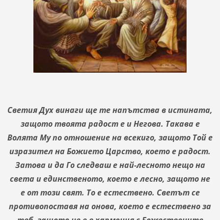
Светия Дух винаги ще те напътства в истината,
защото твоята радост е и Негова. Такава е
Волята Му по отношение на всекиго, защото Той е
изразител на Божието Царство, което е радост.
Затова и да Го следваш е най-лесното нещо на
света и единственото, което е лесно, защото не
е от този свят. То е естествено. Светът се
противопоставя на онова, което е естествено за
теб, защото не е в хармония с Божествените