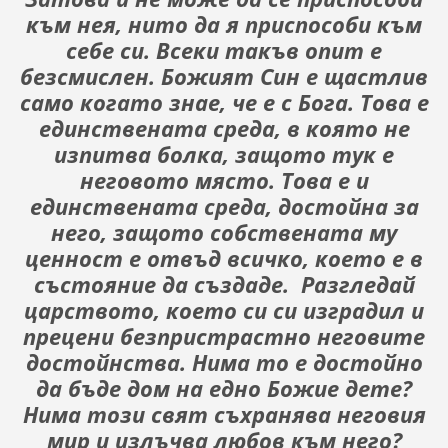
към нея, нито да я приспособи към
себе си. Всеки такъв опит е
безсмислен. Божият Син е щастлив
само когато знае, че е с Бога. Това е
единствената среда, в която не
изпитва болка, защото тук е
неговото място. Това е и
единствената среда, достойна за
него, защото собствената му
ценност е отвъд всичко, което е в
състояние да създаде.
Разгледай
царството, което си си изградил и
прецени безпристрастно неговите
достойнства. Нима то е достойно
да бъде дом на едно Божие дете?
Нима този свят съхранява неговия
мир и излъчва любов към него?