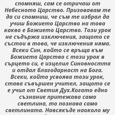
спомняш, сам се отричаш от
Небесното Царство. Призовавам те
да си спомниш, че съм те избрал да
учиш Божието Царство на това
какво е Божието Царство. Този урок
не съдържа изключения, защото се
състои в това, че изключения няма.
Всеки Син, който се връща към
Божието Царство с този урок в
сърцето си, е изцелил Синовността
и отдал благодар­ност на Бога.
Всеки, който усвоява този урок,
става съвършен учител, защото се
е учил от Светия Дух.
Когато едно
съзнание притежава само
светлина, то познава само
светлината. Навсякъде наоколо му