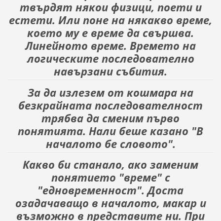
твърдят някои физици, поети и
естети. Или поне на някакво време,
което му е време да свършва.
Линейното време. Времето на
логическите последователно
навързани събития.
За да излезем от кошмара на
безкрайната последователност
трябва да сменим първо
понятията. Нали беше казано "В
началото бе словото".
Какво би станало, ако заменим
понятието "време" с
"едновременност". Доста
озадачаващо в началото, макар и
възможно в представите ни. При