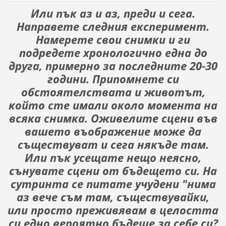
Или пък аз и аз, преди и сега.
Направете следния експеримент.
Намерете свои снимки и ги
подредете хронологично една до
друга, примерно за последните 20-30
години. Припомнете си
обстоятелствата и животът,
който сте имали около момента на
всяка снимка. Оживелите сцени във
вашето въображение може да
съществуват и сега някъде там.
Или пък усещате нещо неясно,
сънувате сцени от бъдещето си. На
сутринта се питате учудени "нима
аз вече съм там, съществувайки,
или просто преживявам в целостта
си едно вероятно бъдеще за себе си?