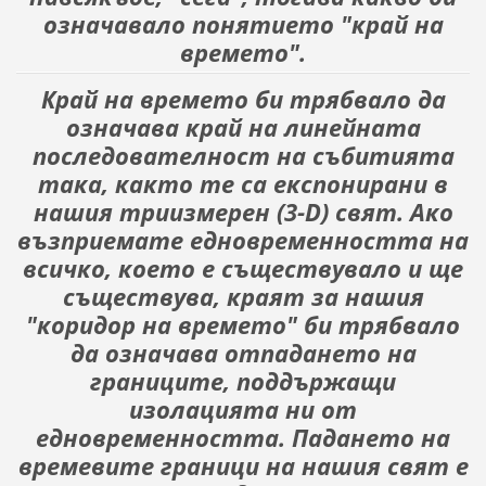
означавало понятието "край на
времето".
Край на времето би трябвало да
означава край на линейната
последователност на събитията
така, както те са експонирани в
нашия триизмерен (3-D) свят. Ако
възприемате едновременността на
всичко, което е съществувало и ще
съществува, краят за нашия
"коридор на времето" би трябвало
да означава отпадането на
границите, поддържащи
изолацията ни от
едновременността. Падането на
времевите граници на нашия свят е