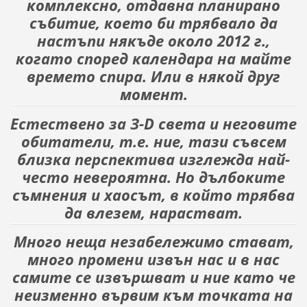
комплексно, отдавна планирано
събитие, което би трябвало да
настъпи някъде около 2012 г.,
когато според календара на майте
времето спира. Или в някой друг
момент.
Естествено за З-D света и неговите
обитатели, т.е. ние, тази съвсем
близка перспектива изглежда най-
често невероятна. Но дълбоките
съмнения и хаосът, в който трябва
да влезем, нарастват.
Много неща незабележимо стават,
много промени извън нас и в нас
самите се извършват и ние като че
неизменно вървим към точката на