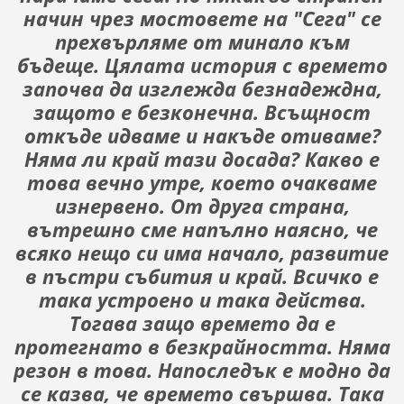
начин чрез мостовете на "Сега" се
прехвърляме от минало към
бъдеще. Цялата история с времето
започва да изглежда безнадеждна,
защото е безконечна. Всъщност
откъде идваме и накъде отиваме?
Няма ли край тази досада? Какво е
това вечно утре, което очакваме
изнервено. От друга страна,
вътрешно сме напълно наясно, че
всяко нещо си има начало, развитие
в пъстри събития и край. Всичко е
така устроено и така действа.
Тогава защо времето да е
протегнато в безкрайността. Няма
резон в това. Напоследък е модно да
се казва, че времето свършва. Така