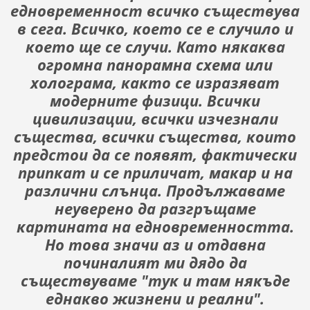
едновременност всичко съществува
в сега. Всичко, което се е случило и
което ще се случи. Като някаква
огромна панорамна схема или
холограма, както се изразяват
модерните физици. Всички
цивилизации, всички изчезнали
същества, всички същества, които
предстои да се появят, фактически
припкат и се приличат, макар и на
различни слънца. Продължаваме
неуверено да разгръщаме
картината на едновременността.
Но това значи аз и отдавна
починалият ми дядо да
съществуваме "тук и там някъде
еднакво жизнени и реални".