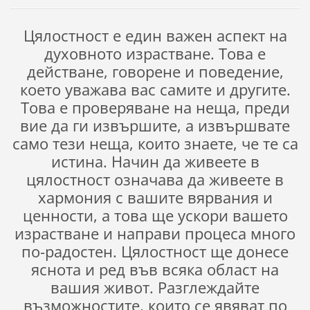
Цялостност е един важен аспект на
духовното израстване. Това е
действане, говорене и поведение,
което уважава вас самите и другите.
Това е проверяване на неща, преди
вие да ги извършите, а извършвате
само тези неща, които знаете, че те са
истина. Начин да живеете в
цялостност означава да живеете в
хармония с вашите вярвания и
ценности, а това ще ускори вашето
израстване и направи процеса много
по-радостен. Цялостност ще донесе
яснота и ред във всяка област на
вашия живот. Разглеждайте
възможностите, които се явяват по