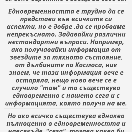
Едновременността е трудно да се
представи във всичките си
аспекти, но е добре .да се пробваме
непрекъснато. Задавайки различни
нестандартни въпроси. Например,
ако получавайки информация от
звездите за тяхното състояние,
от дълбините па Космоса, ние
знаем, че тази информация вече е
остаряла, нещо ново вече се е
случило "там" и то съществува
едновременно с нашето сега и с
информацията, която получа на ме.
Но ако всичко съществува еднакво
пълноценно в едновременността и
навсякъде, "сега", тогава какво би