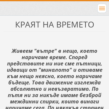
КРАЯТ НА ВРЕМЕТО
Живеем "вътре" в нещо, което
наричаме време. Според
представите ни ние сме пътници,
идващи от "миналото" и отиваме
към нещо неясно, което наричаме
бъдеще. Това движение изглежда
абсолютно и невъзвратимо. По
пътя ни за никъде имаме безброй
междинни спирки, които винаги
наричаме сега. По някакъв странен