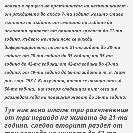
човека в процеса на протичането на неговия живот -
от раждането до около 7-та година, когато става
смяната на зъбите; от смяната на зъбите до
половата зрялост; от половата зрялост до 21-та
година, където
не така ясно
се вижда
диференцирането; после от 21-та година до 28-та
година; от 28-та година до 35-година; от 35-та
година до 42-та година; от 42-та година до 49-та
година; от 49-та година до 56-та година и т. н. /виж
рис. стр. 193 /. Върху това, което се намира отвъд
56-та година,
ще говоря следващия път; сега ще
разгледам хода на човешкия живот до 56-та година.
Тук ние ясно имаме три разчленения
от три периода на живота до 21-та
година, следва вторият раздел от
три периода на живота до 42-та