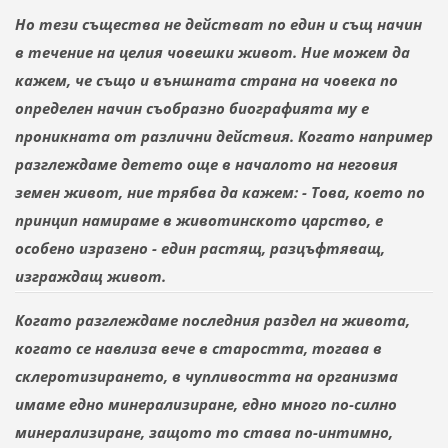
Но тези същества не действат по един и същ начин
в течение на целия човешки живот. Ние можем да
кажем, че също и външната страна на човека по
определен начин съобразно
биографията му
е
проникната от различни действия. Когато например
разглеждаме детето още в началото на неговия
земен живот, ние трябва да кажем: - Това, което по
принцип намираме в животинското царство, е
особено изразено - един растящ, разцъфтяващ,
изграждащ живот.
Когато разглеждаме последния раздел на живота,
когато
се
навлиза вече в старостта, тогава в
склеротизирането, в чупливостта на организма
имаме едно минерализиране, едно много по-силно
минерализиране, защото то става по-интимно,