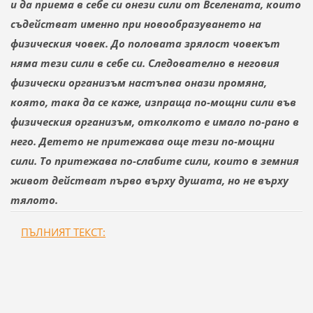
и да приема в себе си онези сили от Вселената, които
съдействат именно при новообразуването на
физическия човек. До половата зрялост човекът
няма тези сили в себе си. Следователно в неговия
физически организъм настъпва онази промяна,
която, така да се каже, изпраща по-мощни сили във
физическия организъм, отколкото е имало по-рано в
него. Детето не притежава още тези по-мощни
сили. То притежава по-слабите сили, които в земния
живот действат първо върху душата, но не върху
тялото.
ПЪЛНИЯТ ТЕКСТ: