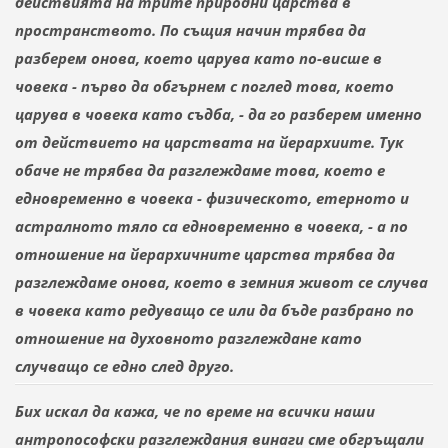
действията на трите природни царства в
пространството. По същия начин трябва да
разберем онова, което царува като по-висше в
човека - първо да обгърнем с поглед това, което
царува в човека като съдба, - да го разберем именно
от действието на царствата на йерархиите. Тук
обаче не трябва да разглеждаме това, което е
едновременно в човека - физическото, етерното и
астралното тяло са едновременно в човека, - а по
отношение на йерархичните царства трябва да
разглеждаме онова, което в земния живот се случва
в човека като редуващо се или да бъде разбрано по
отношение на духовното разглеждане като
случващо се едно след друго.
Бих искал да кажа, че по време на всички наши
антропософски разглеждания винаги сме обгръщали