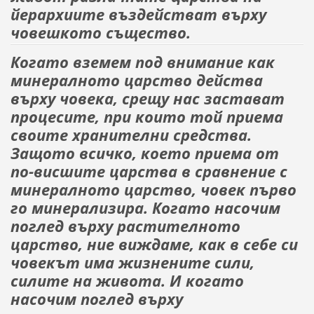
йерархиите въздействат върху
човешкото същество.
Когато вземем под внимание как
минералното царство действа
върху
човека, срещу нас застават
процесите,
при
които той приема
своите хранителни средства.
Защото всичко, което приема от
по-висшите царства в сравнение с
минералното царство, човек първо
го минерализира. Когато насочим
поглед върху растителното
царство, ние виждаме,
как в себе си
човекът има жизнените сили,
силите на живота. И когато
насочим поглед върху