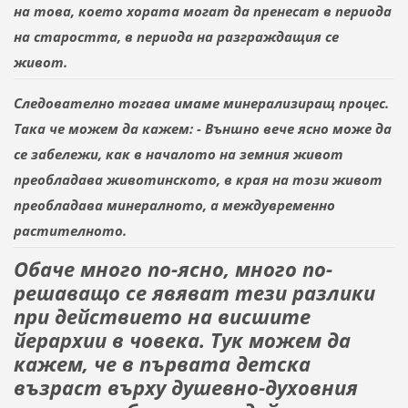
на това, което хората могат да пренесат в периода
на старостта, в периода на разграждащия се
живот.
Следователно тогава имаме минерализиращ процес.
Така че можем да кажем: - Външно вече ясно може да
се забележи, как в началото на земния живот
преобладава животинското, в края на този живот
преобладава минералното, а
междувременно
растителното.
Обаче много по-ясно, много по-
решаващо се явяват тези разлики
при действието на висшите
йерархии в човека. Тук можем да
кажем, че в първата детска
възраст върху душевно-духовния