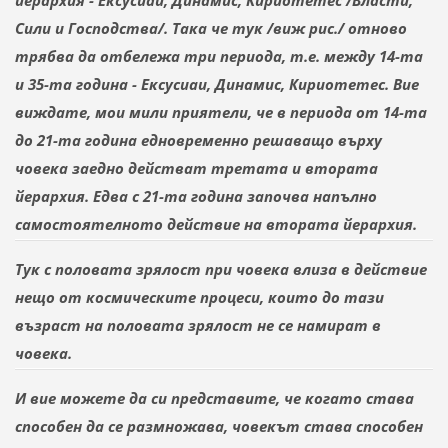
Сили и Господства/. Така че тук /виж рис./ отново
трябва да отбележа три периода, т.е. между 14-та
и 35-та година - Ексусиаи, Динамис, Кириотетес. Вие
виждате,
мои мили приятели
, че в периода от 14-та
до 21-та година едновременно решаващо върху
човека заедно действат третата и втората
йерархия. Едва с 21-та година
започва напълно
самостоятелното действие на втората йерархия.
Тук с половата зрялост при човека влиза в действие
нещо от космическите процеси, които до тази
възраст на половата зрялост не
се намират
в
човека.
И вие
можете да си представите,
че когато става
способен да се размножава, човекът става способен