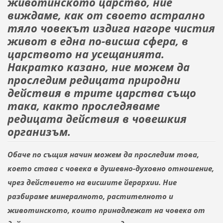
животинското царство, ние
виждаме, как от своето астрално
тяло човекът издига нагоре чистия
живот в една по-висша сфера, в
царството на усещанията.
Накратко казано, ние можем да
проследим редицата природни
действия в трите царства също
така, както проследяваме
редицата действия в човешкия
организъм.
Обаче по същия начин можем да проследим това,
което става с човека в душевно-духовно отношение,
чрез действието на висшите йерархии. Ние
разбираме минералното, растителното и
животинското, които принадлежат на човека от