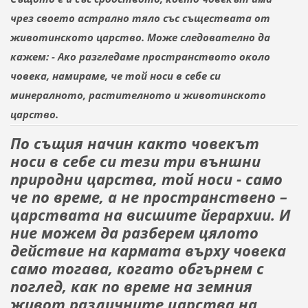
чрез своето астрално тяло със съществата от
животинското царство. Може следователно да
кажем: - Ако разгледаме пространството около
човека, намираме, че той носи в себе си
минералното, растителното и животинското
царство.
По същия начин както човекът
носи в себе си тези три външни
природни царства, той носи - само
че по време, а не пространствено –
царствата на висшите йерархии. И
ние можем да разберем цялото
действие
на кармата върху човека
само тогава, когато обгърнем с
поглед, как по време на земния
живот различните царства на