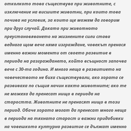
отколкото това съществува при животните, с
изключение на висшите животни, при които това
почива на условия, за които ще можем да говорим
при друг случай. Докато при животното
преустановяването на жизнените сили става
веднага щом вече няма изграждане, човекът пренася
именно важни моменти от своето развитие в
периода на разграждането, който всъщност започва
вече с 30-та година. И много неща в развитието на
човечеството не биха съществували, ако хората се
развиваха по същия начин както животните; ако те
не можеха да пренесат нищо в периода на
старостта. Животните не пренасят нищо в този
период. Обаче хората могат да пренесат много неща
в периода на тяхната старост и важни придобивки
на човешкото културно развитие се дължат именно