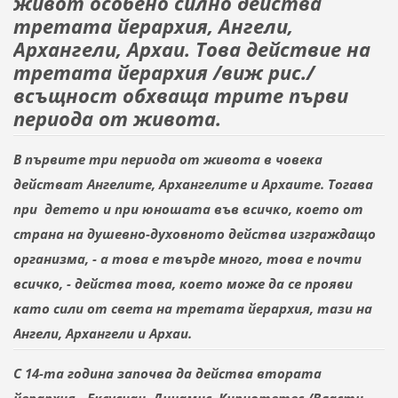
живот особено силно действа
третата йерархия, Ангели,
Архангели, Архаи. Това действие на
третата йерархия /виж рис./
всъщност обхваща трите първи
периода от живота.
В първите три периода от живота в човека
действат Ангелите, Архангелите и Архаите. Тогава
при
детето и при юношата във всичко, което от
страна на душевно-духовното действа изграждащо
организма, - а това е твърде много, това е почти
всичко, - действа това, което може да се прояви
като сили от света на третата йерархия, тази на
Ангели, Архангели и Архаи.
С 14-та година започва да действа втората
йерархия - Ексусиаи, Динамис, Кириотетес /Власти,