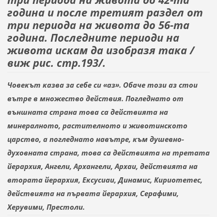
година и после третият раздел от
три периода на живота до 56-та
година. Последните периоди на
живота искам да
изобразя
така /
виж рис.
стр.
19
3
/.
Човекът казва за себе си «аз». Обаче този
а
з стои
вътре в множество действия. Погледнато от
външната страна това са действията на
минералното, растителното и животинското
царство, а погледнато навътре,
към
душевно-
духовната страна, това са действията на третата
йерархия, Ангели, Архангели, Архаи, действията на
втората йерархия, Ексусиаи, Динамис, Кириотетес,
действията на първата йерархия, Серафими,
Херувими, Престоли.