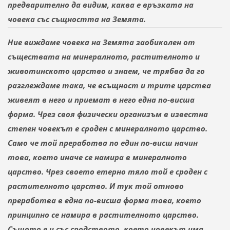
предварително да видим, каква е връзката на
човека със същността на Земята.
Ние виждаме човека на Земята заобиколен от
съществата на минералното, растителното и
животинското царство и знаем, че трябва да го
разглеждаме така, че всъщност и трите царства
живеят в него и приемат в него една по-висша
форма. Чрез своя физически организъм в известна
степен човекът е сроден с минералното царство.
Само че той преработва по един по-висш
начин
това, което иначе се намира в минералното
царство. Чрез своето етерно тяло той е сроден с
растителното царство. И тук той отново
преработва в една по-висша форма това, което
принципно се намира в растителното царство.
Същото е и с
ъс
сродството, което човекът има