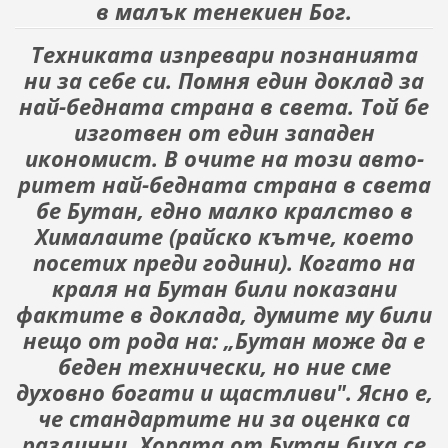
в малък тенекиен Бог.
Техниката изпревари познанията
ни за себе си. По­мня един доклад за
най-бедната страна в света. Той бе
изготвен от един западен
икономист. В очите на този авто­
ритет най-бедната страна в света
бе Бутан, едно малко кралство в
Хималаите (райско кътче, което
посетих преди години). Когато на
краля на Бутан били показани
фактите в доклада, думите му били
нещо от рода на: „Бутан може да е
беден технически, но ние сме
духовно богати и щаст­ливи". Ясно е,
че стандартите ни за оценка са
различни. Хората от Бутан биха се