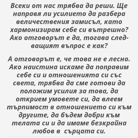
Всеки от нас трябва да реши. Ще
направя ли усилието да разбера
величествения замисъл, като
хармо­низирам себе си вътрешно?
Ако отговорът е да, тогава след­
ващият въпрос е как?
А отговорът е, че това не е лесно.
Ако наистина искаме да поправим
себе си и отношенията си със
света, трябва да сме готови да
положим усилия за това, да
открием умовете си, да влеем
търпимост в отношението си към
другите, да бъдем добри към
телата си и да имаме безкрайна
любов в
сърцата си.