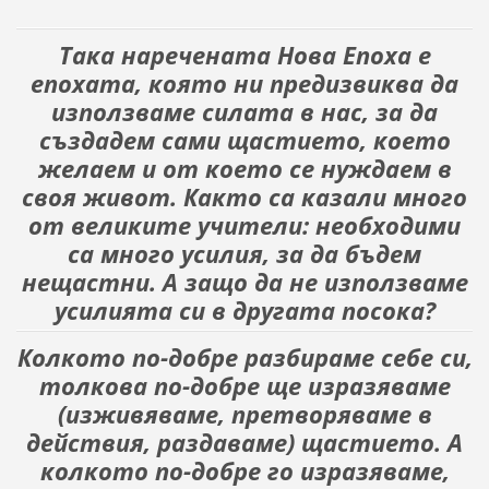
Така наречената Нова Епоха е
епохата, която ни пре­дизвиква да
използваме силата в нас, за да
създадем сами щастието, което
желаем и от което се нуждаем в
своя жи­вот. Както са казали много
от великите учители: необходи­ми
са много усилия, за да бъдем
нещастни. А защо да не използваме
усилията си в другата посока?
Колкото по-добре разбираме себе си,
толкова по-добре ще изразяваме
(изживяваме, претворяваме в
действия, раздаваме) щастието. А
колкото по-добре го изразяваме,