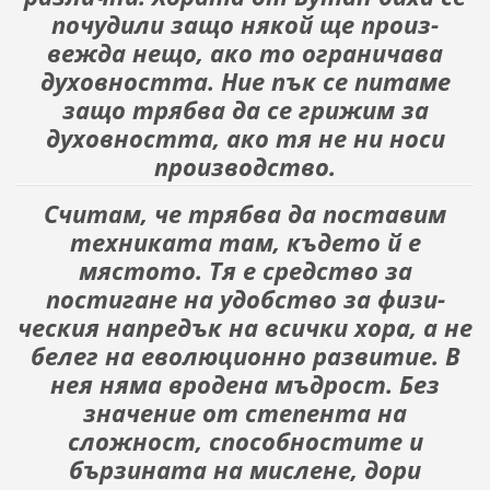
почудили защо някой ще произ­
вежда нещо, ако то ограничава
духовността. Ние пък се питаме
защо трябва да се грижим за
духовността, ако тя не ни носи
производство.
Считам, че трябва да поставим
техниката там, където й е
мястото. Тя е средство за
постигане на удобство за физи­
ческия напредък на всички хора, а не
белег на еволюционно развитие. В
нея няма вродена мъдрост. Без
значение от сте­пента на
сложност, способностите и
бързината на мислене, дори