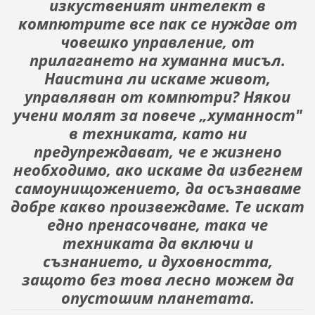
изкуственият интелект в
компютрите все пак се нуж­дае от
човешко управление, от
прилагането на хуманна ми­съл.
Наистина ли искаме живот,
управляван от компютри? Някои
учени молят за повече „хуманност"
в техниката, като ни
предупреждават, че е жизнено
необходимо, ако искаме да избегнем
самоунищожението, да осъзнаваме
добре какво произвеждаме. Те искат
едно пренасочване, така че
техниката да включи и
съзнанието, и духовността,
защото без то­ва лесно можем да
опустошим планетата.