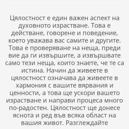
Цялостност е един важен аспект на
духовното израстване. Това е
действане, говорене и поведение,
което уважава вас самите и другите.
Това е проверяване на неща, преди
вие да ги извършите, а извършвате
само тези неща, които знаете, че те са
истина. Начин да живеете в
цялостност означава да живеете в
хармония с вашите вярвания и
ценности, а това ще ускори вашето
израстване и направи процеса много
по-радостен. Цялостност ще донесе
яснота и ред във всяка област на
вашия живот. Разглеждайте