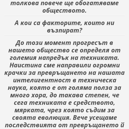
толкова повече ще обогатяваме
обществото.
А кои са факторите, които ни
възпират?
До този момент прогресът в
нашето общество се опреде­ля от
големия напредък на техниката.
Наистина сме напра­вили огромни
крачки за превръщането на нашата
интели­гентност в техническа
наука, която е от голяма полза за
много хора, до такава степен, че
сега техниката е средството,
мярката, чрез която съдим за
своята еволюция. Вече усеща­ме
последствията от превръщането й