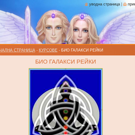
уводна страница
|
при
ЧАЛНА СТРАНИЦА
-
КУРСОВЕ
-
БИО ГАЛАКСИ РЕЙКИ
БИО ГАЛАКСИ РЕЙКИ