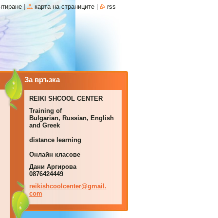
нтиране
|
карта на страниците
|
rss
За връзка
REIKI SHCOOL CENTER
Training of
Bulgarian, Russian, English
and Greek
distance learning
Онлайн класове
Дани Аргирова
0876424449
reikishc
oolcente
r@gmail.
com