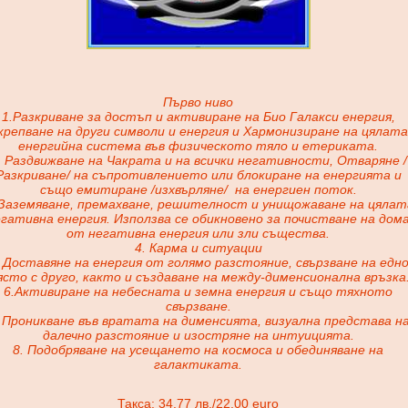
Първо ниво
1.Разкриване за достъп и активиране на Био Галакси енергия,
крепване на други символи и енергия и Хармонизиране на цялата
енергийна система във физическото тяло и етериката.
. Раздвижване на Чакрата и на всички негативности, Отваряне /
Разкриване/ на съпротивлението или блокиране на енергията и
също емитиране /изхвърляне/
на енергиен поток.
 Заземяване, премахване, решителност и унищожаване на цялат
гативна енергия. Използва се обикновено за почистване на дом
от негативна енергия или зли същества.
4. Карма и ситуации
. Доставяне на енергия от голямо разстояние, свързване на едн
ясто с друго, както и създаване на между-дименсионална връзка
6.Активиране на небесната и земна енергия и също тяхното
свързване.
. Проникване във вратата на дименсията, визуална представа н
далечно разстояние и изостряне на интуицията.
8. Подобряване на усещането на космоса и обединяване на
галактиката.
Такса: 34.77 лв./22.00 euro