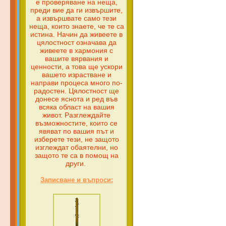
е проверяване на неща,
преди вие да ги извършите,
а извършвате само тези
неща, които знаете, че те са
истина. Начин да живеете в
цялостност означава да
живеете в хармония с
вашите вярвания и
ценности, а това ще ускори
вашето израстване и
направи процеса много по-
радостен. Цялостност ще
донесе яснота и ред във
всяка област на вашия
живот. Разглеждайте
възможностите, които се
явяват по вашия път и
изберете тези, не защото
изглеждат обаятелни, но
защото те са в помощ на
други.
Записване и въпроси: