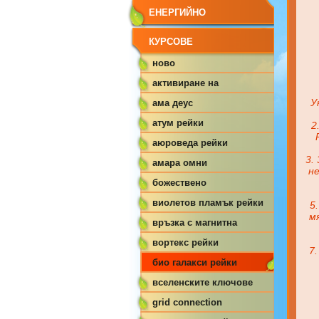
ЕНЕРГИЙНО
ИЗЧИСТВАНЕ
КУРСОВЕ
ново
активиране на
У
четвъртото око
ама деус
атум рейки
2
аюроведа рейки
3.
амара омни
не
божествено
изравняване на тялото
виолетов пламък рейки
5
м
връзка с магнитна
земна решетка
вортекс рейки
7
био галакси рейки
вселенските ключове
на пробуждането
grid connection