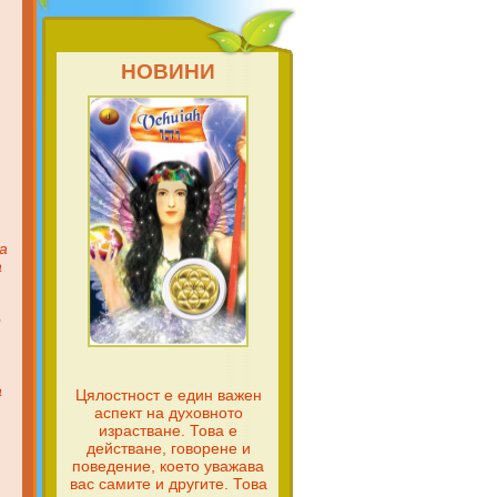
НОВИНИ
а
а
о
.
а
Цялостност е един важен
аспект на духовното
израстване. Това е
действане, говорене и
поведение, което уважава
вас самите и другите. Това