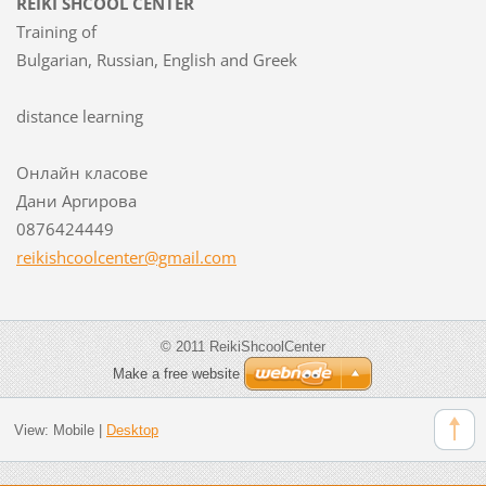
REIKI SHCOOL CENTER
Training of
Bulgarian, Russian, English and Greek
distance learning
Онлайн класове
Дани Аргирова
0876424449
reikishc
oolcente
r@gmail.
com
© 2011 ReikiShcoolCenter
Make a free website
View:
Mobile
|
Desktop