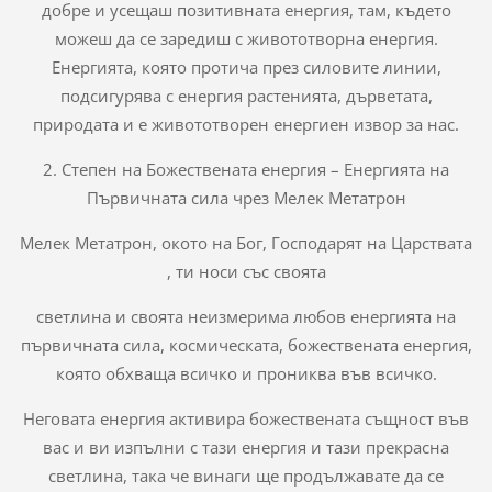
добре и усещаш позитивната енергия, там, където
можеш да се заредиш с живототворна енергия.
Енергията, която протича през силовите линии,
подсигурява с енергия растенията, дърветата,
природата и е живототворен енергиен извор за нас.
2. Степен на Божествената енергия – Енергията на
Първичната сила чрез Мелек Метатрон
Мелек Метатрон, окото на Бог, Господарят на Царствата
, ти носи със своята
светлина и своята неизмерима любов енергията на
първичната сила, космическата, божествената енергия,
която обхваща всичко и прониква във всичко.
Неговата енергия активира божествената същност във
вас и ви изпълни с тази енергия и тази прекрасна
светлина, така че винаги ще продължавате да се