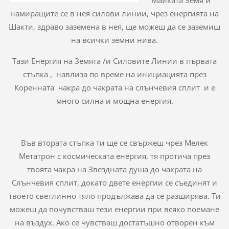
намиращите се в нея силови линии, чрез енергията на
Шакти, здраво заземена в нея, ще можеш да се заземиш
на всички земни нива.
Тази Енергия на Земята /и Силовите Линии в първата
стъпка , навлиза по време на инициацията през
Коренната чакра до чакрата на слънчевия сплит и е
много силна и мощна енергия.
Във втората стъпка ти ще се свържеш чрез Мелек
Метатрон с космическата енергия, тя протича през
твоята чакра на Звездната душа до чакрата на
Слънчевия сплит, докато двете енергии се съединят и
твоето светлинно тяло продължава да се разширява. Ти
можеш да почувстваш тези енергии при всяко поемане
на въздух. Ако се чувстваш достатъшно отворен към