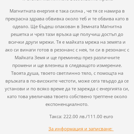
Магнитната енергия е така силна , че тя се намира в
прекрасна здрава обвивка около теб и те обвива като в
одеало. Ще бъдеш опакован в Земната Магнитна
решетка и чрез тази връзка ще получиш достъп до
всички други мрежи. Тя е майката мрежа на земята и
ако си винаги готов в резонанс с нея, ти си в резонанс с
Майката Земя и ще преминеш през различните
промени и ще влезнеш в следващото измерение.
Твоята душа, твоето светлинно тяло, с помощта на
връзката в по-високите честоти, може сега твърдо да се
установи и по всяко време да те зарежда с енергията си,
като това увеличава твоето собствено трептене около
експоненциалното.
Такса: 222.00 лв./111.00 euro
За информация и записване: