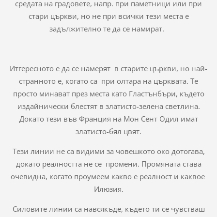
средата на градовете, напр. при паметници или при
стари църкви, но не при всички тези места е
задължително те да се намират.
Итгересното е да се намерят в старите църкви, но най-
странното е, когато са при олтара на църквата. Те
просто минават през места като Гластънбъри, където
издайнически блестят в златисто-зелена светлина.
Докато тези във Франция на Мон Сент Одил имат
златисто-бял цвят.
Тези линии не са видими за човешкото око дотогава,
докато реалността не се промени. Промяната става
очевидна, когато проумеем какво е реалност и каквое
Илюзия.
Силовите линии са навсякъде, където ти се чувстваш