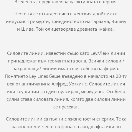
Вселената, представляваща активната енергия.
Често тя се отъждествява с женския двойник от
индуския Тримурти, триединството на "Брахма, Вишну
и Шива. Той олицетворява древната майка.
Силовите линии, известни също като Ley/Лей/ линии
принадлежат към геомантната зона. Всички силови /
захранващи/ линии имат своя собствена форма.
Понятието Ley Lines беше въведено в началото на 20-ти
век от англичанина Алфред Уоткинс. Силовите линия
или Ley линии са един пулсиращ меридиан. Особено
силна става силовата линия, когато две силови линии
се пресекат.
Силовите линии са пълни с жизненост и енергия. Те са
разположени често на фона на ландшафта или по