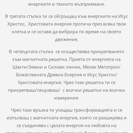
енергиите и тяхното възприемане.
В третата стъпка ти се обгръщаш към енергиите на Исус
Христос, Христовата енергия протича през всяка твоя
клетка и се оставя да вибрира по време на своето
движение.
В четвъртата стъпка се осъществява прикрепването
към магнитната решетка. Приета от енергията на
Шакти/Земни и Силови линии, Мелек Метатрон/
Божествената Древна Енергия и Исус Христос/
Христовата енергия. Чрез тази решетка ти се
прикрепваш/свързваш/ с всички решетки на всички
измерения.
Чрез тази връзка ти усещаш трансформацията и се
изпълваш с магнитната енергия, която се разширява и
се съединява с цялата енергия на любовта на
светлинната решетка, на Соларния Логос и свързаните