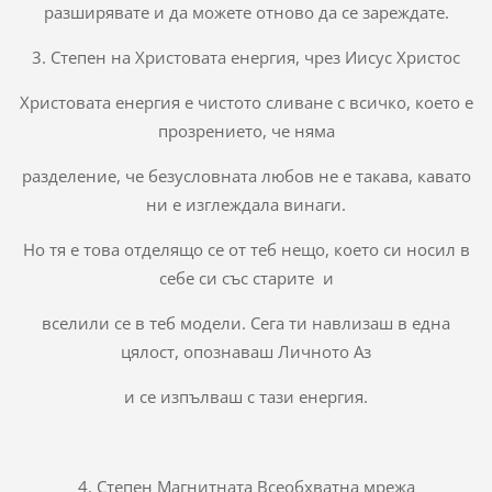
разширявате и да можете отново да се зареждате.
3. Степен на Христовата енергия, чрез Иисус Христос
Христовата енергия е чистото сливане с всичко, което е
прозрението, че няма
разделение, че безусловната любов не е такава, кавато
ни е изглеждала винаги.
Но тя е това отделящо се от теб нещо, което си носил в
себе си със старите и
вселили се в теб модели. Сега ти навлизаш в една
цялост, опознаваш Личното Аз
и се изпълваш с тази енергия.
4. Степен Магнитната Всеобхватна мрежа