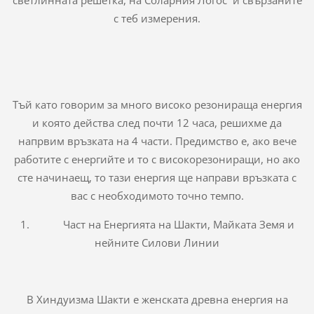
с теб измерения.
Тъй като говорим за много високо резонираща енергия
и която действа след почти 12 часа, решихме да
напрвим връзката на 4 части. Предимство е, ако вече
работите с енергийте и то с високорезониращи, но ако
сте начинаещ, то тази енергия ще направи връзката с
вас с необходимото точно темпо.
1. Част на Енергията на Шакти, Майката Земя и
нейните Силови Линии
В Хиндуизма Шакти е женската древна енергия на