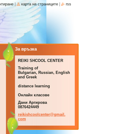
нтиране
|
карта на страниците
|
rss
За връзка
REIKI SHCOOL CENTER
Training of
Bulgarian, Russian, English
and Greek
distance learning
Онлайн класове
Дани Аргирова
0876424449
reikishc
oolcente
r@gmail.
com