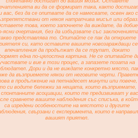
спонтанно достигат до вашия мозък. Оставете
ечатленията ви да се формират така, както достига
и вас, без да се опитвате да се намесвате, освен ако 
ъзпрепятствани от някоя натрапчива мисъл или образ
ставете това, което започнете да виждате, да добие
о-ясни очертания, без да избързвате със заключеният
какво представлява то. Опитайте се пак да откриете
риятеля си, като оставите вашите новозараждащи се
впечатления да продължат да се трупат, докато
формят една по-цялостна картина. Не се опитвайте д
участвате и вие в този процес, а запазете позата на
аблюдател. Дори и да не виждате конкретно място, па
оже да възприемете някои от неговите черти. Правет
ова в продължение на петнадесет минути или повече,
то си водите бележки за нещата, които възприемате,
 спонтанните асоциации, които те предизвикват у вас
сле сравнете вашите наблюдения със списъка, в койт
са изредени особеностите на мястото и другите
аблюдения, свързани с експеримента, които е направи
вашият приятел.