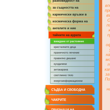
разновидност на
вп
кармата
за същността на
пр
кармата
кармически връзки в
в
О
живота
космическа форма на
п
кармата
ангелите и ние
п
тайните на аурата
виждане от растояние
о
кристалните деца
праничното лечение
н
правилно дишане
м
т
кундалини
ка
антакарана
за
светлинно тяло
По
енергоинформационни
процеси
н
СЪДБА И СВОБОДНА
ВОЛЯ
ЧАКРИТЕ
ПРИЗНАЦИ НА