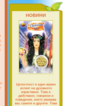
НОВИНИ
о
,
о
м
 и
Цялостност е един важен
е
аспект на духовното
израстване. Това е
действане, говорене и
поведение, което уважава
вас самите и другите. Това