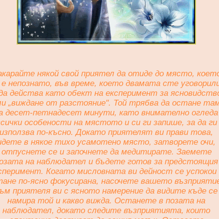
акарайте някой свой приятел да отиде до място, коет
 е непознато, във време, което двамата сте уговорили
 да действа като обект на експеримент за ясновидств
ли „виждане от разстояние". Той трябва да остане та
а десет-петнадесет минути, като внимателно огледа
всички особености на мястото и си ги запише, за да ги
използва по-късно. Докато приятелят ви прави това,
идете в някое тихо усамотено място, затворете очи,
отпуснете се и започнете да медитирате. Заемете
озата на наблюдател и бъдете готов за предстоящия
сперимент. Когато мисловната ви дейност се успокои
тане по-ясно фокусирана, насочете вашето възприяти
ъм приятеля ви с ясното намерение да видите къде се
намира той и какво вижда. Останете в позата на
наблюдател, докато следите възприятията, които