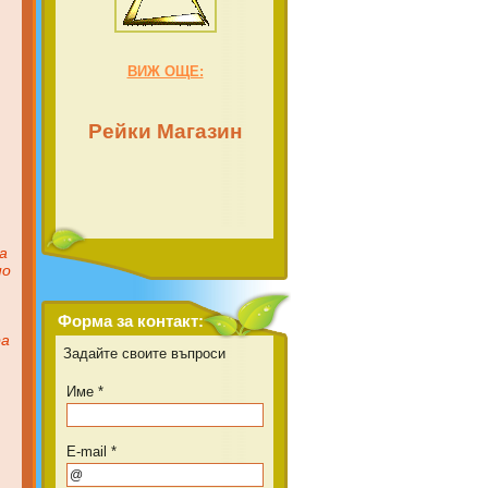
ВИЖ ОЩЕ:
Рейки Магазин
а
но
Форма за контакт:
ра
Задайте своите въпроси
Име *
E-mail *