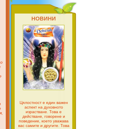
НОВИНИ
но
и
е
Цялостност е един важен
т
аспект на духовното
о
израстване. Това е
я,
действане, говорене и
поведение, което уважава
вас самите и другите. Това