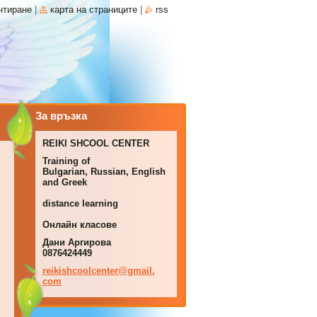
нтиране
|
карта на страниците
|
rss
За връзка
REIKI SHCOOL CENTER
Training of
Bulgarian, Russian, English
and Greek
distance learning
Онлайн класове
Дани Аргирова
0876424449
reikishc
oolcente
r@gmail.
com