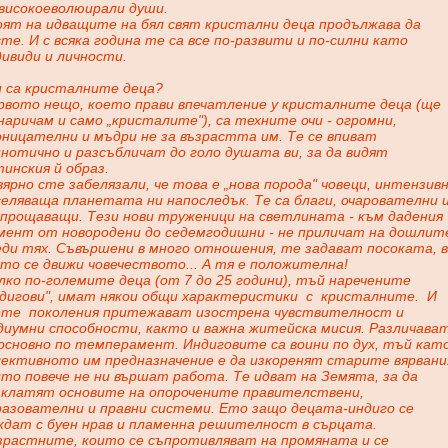
 високоеволюирали души.
оят на идващите на бял свят кристални деца продължава да
те. И с всяка година те са все по-развити и по-силни като
ивиди и личности.
и са кристалните деца?
рвото нещо, което прави впечатление у кристалните деца (ще
наричам и само „кристалите"), са техните очи - огромни,
оницателни и мъдри не за възрастта им. Те се впиват
нотично и разсъбличат до голо душата ви, за да видят
инския й образ.
ярно сте забелязали, че това е „нова порода" човеци, интензив
еляваща планетата ни напоследък. Те са благи, очарователни 
епрощаващи. Тези нови труженици на светлината - към дадения
мент от новородени до седемгодишни - не приличат на дошлит
еди тях. Съвършени в много отношения, те задават посоката, в
то се движи човечеството... А тя е положителна!
ко по-големите деца (от 7 до 25 години), тъй наречените
ндигови", имат някои общи характеристики
с
кристалните.
И
ете
поколения притежават изострена чувствителност и
диумни способности, както и важна житейска мисия. Различава
 основно по темперамент. Индиговите са воини по дух, тъй кат
лективното им предназначение е да изкоренят старите вярвани
то повече не ни вършат работа. Те идват на Земята, за да
зклатят основите на опорочените правителствени,
разователни и правни системи. Ето защо децата-индиго се
ждат с буен нрав и пламенна решителност в сърцата.
зрастните, които се съпротивляват на промяната и се