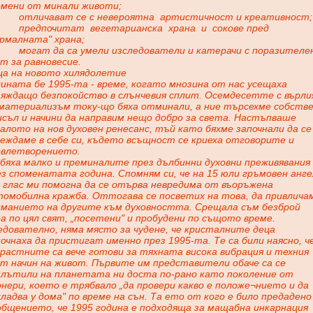
омени от минали животи;
отличават се с невероятна
артистичност и креативност;
предпочитат
вегетарианска
храна
и
сокове пред
ормалната" храна;
могат да са умели изследователи и катерачи с поразителе
т за равновесие.
ца на новото хилядолетие
ината бе 1995-та - време, когато мнозина от нас усещаха
зяждащо безпокойство в слънчевия сплит. Осемдесетте с върли
 материализъм току-що бяха отминали, а ние търсехме собств
исъл и начини да направим нещо добро за света. Настъпваше
алото на нов духовен ренесанс, тъй като бяхме започнали да се
леждаме в себе си, където всъщност се криеха отговорите и
овлетворението.
 бяха малко и преминалите през дълбинни духовни преживявания
з споменатата година. Спомням си, че на 15 юли гръмовен анге
и глас ми помогна да се отърва невредима от въоръжена
томобилна кражба. Оттогава се посветих на това, да привлича
иманието на другите към духовността. Срещала съм безброй
а по цял свят, „посетени" и пробудени по същото време.
едователно, няма място за чудене, че кристалните деца
очнаха да пристигат именно през 1995-та. Те са били наясно, ч
растните са вече готови за тяхната висока вибрация и техния
ст начин на живот. Първите им представители обаче са се
плътили на планетата ни доста по-рано като поколение от
нери, което е трябвало „да провери какво е положе¬нието и да
ладва у дома" по време на сън. Та ето от кого е било предадено
общението, че 1995 година е подходяща за мащабна инкарнация