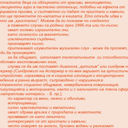
исталните деца са обгърнати от красиви, многоцветни,
алесцентни аури в пастелни оттенъци, подобни на ефекта от
арцовата призма, и съответно си падат по кристали и камъни,
кто ще прочетете по-нататък в книгата. Ето откъде идва и
ето им „кристални". Можем да ги познаем по следното:
в повечето случаи са родени през 1995-та или по-късно;
имат големи изразителни очи;
като личности са магнетични;
изключително сърдечни;
проговарят късно;
притежават изумителен музикален слух - може да пропеят,
ди да проговорят;
за да общуват,
използват телепатичните
си способности
собствен жестомимичен език;
случва се да им поставят диагноза „аутизъм" или синдром н
пержер (Синдромът на Аспержер е по-мек вариант на аутистич
стройство, изразяващ се в социална изолация и ексцентрично
едение в ранна възраст, съпроводено с нарушения в
устранното социално общуване, невербалната комуникация,
тикулацията и моториката, както и с наличието на тясна сфе
натрапливи интереси. - Б. пр.);
по характер са меки, нежни и обичливи;
всепрощаващи;
силно чувствителни и емпатични;
имат здрава връзка с природата и животните;
проявяват се като лечители;
интересуват се от кристали и камъни;
често говорят за ангели, духовни водачи и разказват