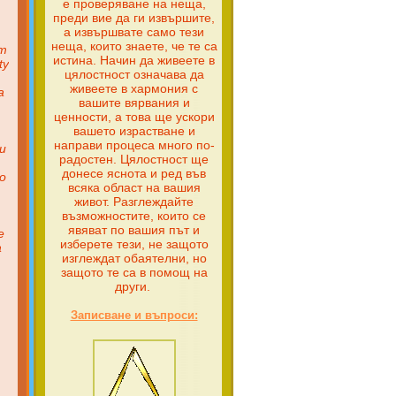
е проверяване на неща,
преди вие да ги извършите,
а извършвате само тези
неща, които знаете, че те са
т
истина. Начин да живеете в
ty
цялостност означава да
живеете в хармония с
а
вашите вярвания и
ценности, а това ще ускори
вашето израстване и
направи процеса много по-
и
радостен. Цялостност ще
донесе яснота и ред във
о
всяка област на вашия
живот. Разглеждайте
възможностите, които се
явяват по вашия път и
е
изберете тези, не защото
а
изглеждат обаятелни, но
защото те са в помощ на
други.
Записване и въпроси: