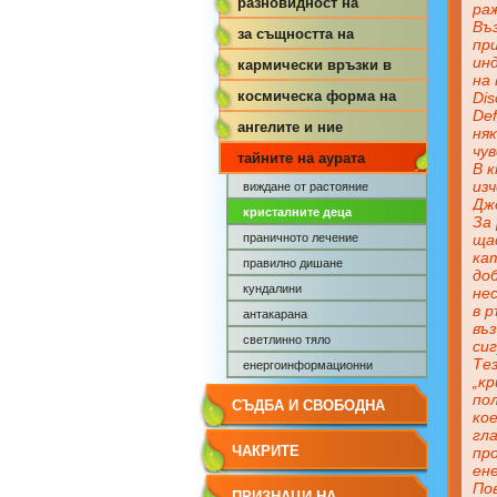
разновидност на
ра
Въ
кармата
за същността на
пр
ин
кармата
кармически връзки в
на 
живота
космическа форма на
Dis
Def
кармата
ангелите и ние
няк
чу
тайните на аурата
В к
изч
виждане от растояние
Дже
кристалните деца
За
праничното лечение
щас
кат
правилно дишане
до
кундалини
не
в р
антакарана
въ
светлинно тяло
сиг
Тез
енергоинформационни
„к
процеси
пол
СЪДБА И СВОБОДНА
ко
гл
ВОЛЯ
ЧАКРИТЕ
пр
ен
По
ПРИЗНАЦИ НА