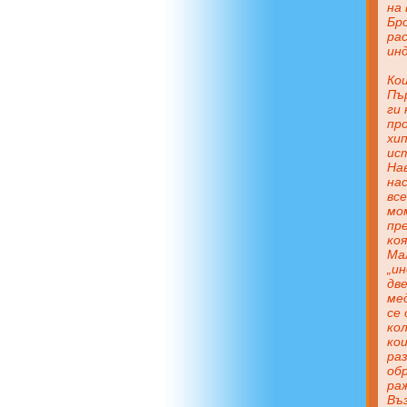
на
Бр
рас
инд
Ко
Пъ
ги 
пр
хип
ист
Нав
нас
вс
мо
пр
коя
Мал
„и
дв
ме
се
ко
кои
ра
об
ра
Въ