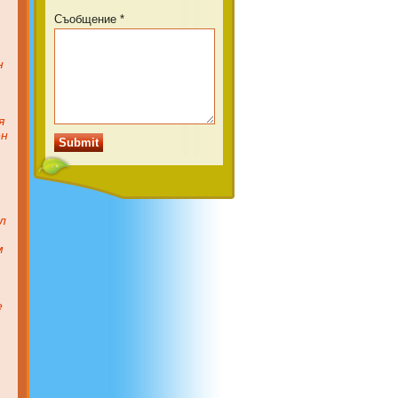
Съобщение *
н
я
ен
л
м
е