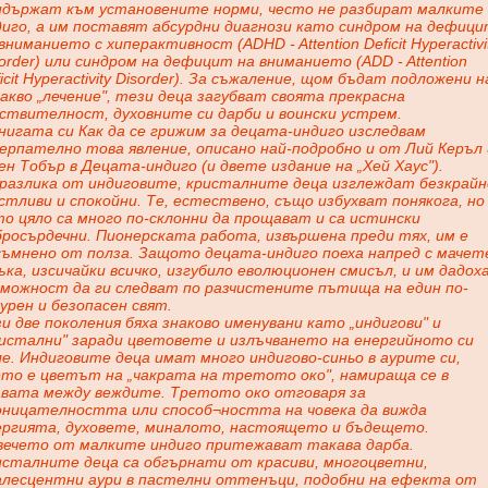
идържат към установените норми, често не разбират малките
диго, а им поставят абсурдни диагнози като синдром на дефици
вниманието с хиперактивност (ADHD - Attention Deficit Hyperactivi
order) или синдром на дефицит на вниманието (ADD - Attention
icit Hyperactivity Disorder). За съжаление, щом бъдат подложени н
акво „лечение", тези деца загубват своята прекрасна
вствителност, духовните си дарби и воински устрем.
нигата си Как да се грижим за децата-индиго изследвам
ерпателно това явление, описано най-подробно и от Лий Керъл 
н Тобър в Децата-индиго (и двете издание на „Хей Хаус").
 разлика от индиговите, кристалните деца изглеждат безкрайн
тливи и спокойни. Те, естествено, също избухват понякога, но
о цяло са много по-склонни да прощават и са истински
бросърдечни. Пионерската работа, извършена преди тях, им е
съмнено от полза. Защото децата-индиго поеха напред с мачет
ъка, изсичайки всичко, изгубило еволюционен смисъл, и им дадох
зможност да ги следват по разчистените пътища на един по-
урен и безопасен свят.
и две поколения бяха знаково именувани като „индигови" и
ристални" заради цветовете и излъчването на енергийното си
е. Индиговите деца имат много индигово-синьо в аурите си,
ето е цветът на „чакрата на третото око", намираща се в
авата между веждите. Третото око отговаря за
оницателността или способ¬ността на човека да вижда
ергията, духовете, миналото, настоящето и бъдещето.
вечето от малките индиго притежават такава дарба.
исталните деца са обгърнати от красиви, многоцветни,
алесцентни аури в пастелни оттенъци, подобни на ефекта от