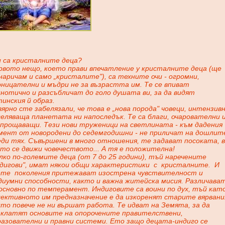
и са кристалните деца?
рвото нещо, което прави впечатление у кристалните деца (ще
наричам и само „кристалите"), са техните очи - огромни,
оницателни и мъдри не за възрастта им. Те се впиват
нотично и разсъбличат до голо душата ви, за да видят
инския й образ.
ярно сте забелязали, че това е „нова порода" човеци, интензив
еляваща планетата ни напоследък. Те са благи, очарователни 
епрощаващи. Тези нови труженици на светлината - към дадения
мент от новородени до седемгодишни - не приличат на дошлит
еди тях. Съвършени в много отношения, те задават посоката, в
то се движи човечеството... А тя е положителна!
ко по-големите деца (от 7 до 25 години), тъй наречените
ндигови", имат някои общи характеристики
с
кристалните.
И
ете
поколения притежават изострена чувствителност и
диумни способности, както и важна житейска мисия. Различава
 основно по темперамент. Индиговите са воини по дух, тъй кат
лективното им предназначение е да изкоренят старите вярвани
то повече не ни вършат работа. Те идват на Земята, за да
зклатят основите на опорочените правителствени,
разователни и правни системи. Ето защо децата-индиго се