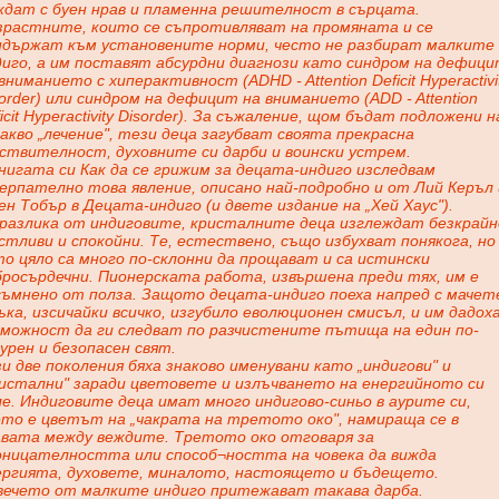
ждат с буен нрав и пламенна решителност в сърцата.
зрастните, които се съпротивляват на промяната и се
идържат към установените норми, често не разбират малките
диго, а им поставят абсурдни диагнози като синдром на дефици
вниманието с хиперактивност (ADHD - Attention Deficit Hyperactivi
order) или синдром на дефицит на вниманието (ADD - Attention
icit Hyperactivity Disorder). За съжаление, щом бъдат подложени н
акво „лечение", тези деца загубват своята прекрасна
вствителност, духовните си дарби и воински устрем.
нигата си Как да се грижим за децата-индиго изследвам
ерпателно това явление, описано най-подробно и от Лий Керъл 
н Тобър в Децата-индиго (и двете издание на „Хей Хаус").
 разлика от индиговите, кристалните деца изглеждат безкрайн
тливи и спокойни. Те, естествено, също избухват понякога, но
о цяло са много по-склонни да прощават и са истински
бросърдечни. Пионерската работа, извършена преди тях, им е
съмнено от полза. Защото децата-индиго поеха напред с мачет
ъка, изсичайки всичко, изгубило еволюционен смисъл, и им дадох
зможност да ги следват по разчистените пътища на един по-
урен и безопасен свят.
и две поколения бяха знаково именувани като „индигови" и
ристални" заради цветовете и излъчването на енергийното си
е. Индиговите деца имат много индигово-синьо в аурите си,
ето е цветът на „чакрата на третото око", намираща се в
авата между веждите. Третото око отговаря за
оницателността или способ¬ността на човека да вижда
ергията, духовете, миналото, настоящето и бъдещето.
вечето от малките индиго притежават такава дарба.