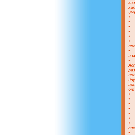
кв
ка
им
•
•
•
•
•
•
пре
•
и 
•
Ас
раз
пов
дв
ар
от 
•
•
•
•
•
•
•
сп
•