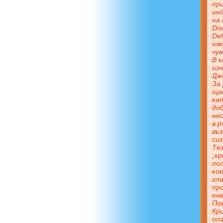
пр
ин
на 
Dis
Def
няк
чу
В к
изч
Дже
За
щас
кат
до
не
в р
въ
сиг
Тез
„к
пол
ко
гл
пр
ен
По
Кр
оп