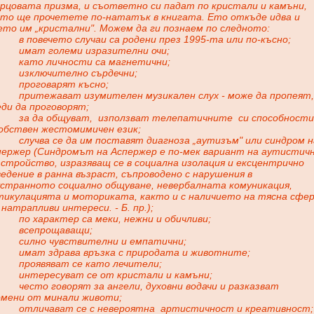
арцовата призма, и съответно си падат по кристали и камъни,
кто ще прочетете по-нататък в книгата. Ето откъде идва и
ето им „кристални". Можем да ги познаем по следното:
в повечето случаи са родени през 1995-та или по-късно;
имат големи изразителни очи;
като личности са магнетични;
изключително сърдечни;
проговарят късно;
притежават изумителен музикален слух - може да пропеят,
ди да проговорят;
за да общуват,
използват телепатичните
си способности
собствен жестомимичен език;
случва се да им поставят диагноза „аутизъм" или синдром н
пержер (Синдромът на Аспержер е по-мек вариант на аутистич
стройство, изразяващ се в социална изолация и ексцентрично
едение в ранна възраст, съпроводено с нарушения в
устранното социално общуване, невербалната комуникация,
тикулацията и моториката, както и с наличието на тясна сфе
натрапливи интереси. - Б. пр.);
по характер са меки, нежни и обичливи;
всепрощаващи;
силно чувствителни и емпатични;
имат здрава връзка с природата и животните;
проявяват се като лечители;
интересуват се от кристали и камъни;
често говорят за ангели, духовни водачи и разказват
омени от минали животи;
отличават се с невероятна
артистичност и креативност;