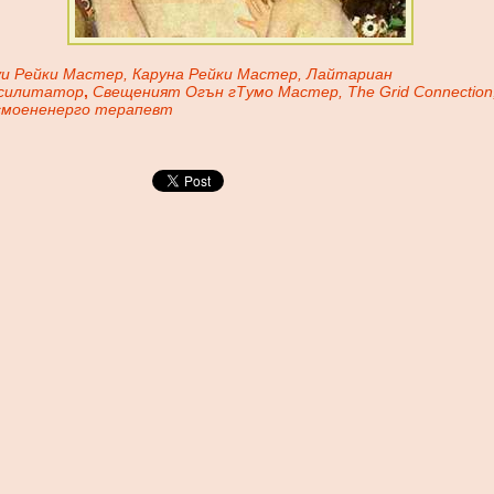
уи Рейки Мастер, Каруна Рейки Мастер, Лайтариан
силитатор
,
Свещеният Огън гТумо Мастер, The Grid Connection
смоененерго терапевт