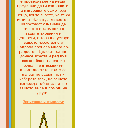
е проверяване на неща,
преди вие да ги извършите,
а извършвате само тези
неща, които знаете, че те са
истина. Начин да живеете в
цялостност означава да
живеете в хармония с
вашите вярвания и
ценности, а това ще ускори
вашето израстване и
направи процеса много по-
радостен. Цялостност ще
донесе яснота и ред във
всяка област на вашия
живот. Разглеждайте
възможностите, които се
явяват по вашия път и
изберете тези, не защото
изглеждат обаятелни, но
защото те са в помощ на
други.
Записване и въпроси: