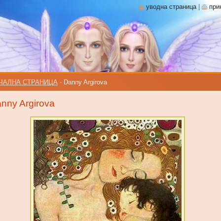
уводна страница
|
при
ЧАЛНА СТРАНИЦА
-
Danny Argirova
nny Argirova