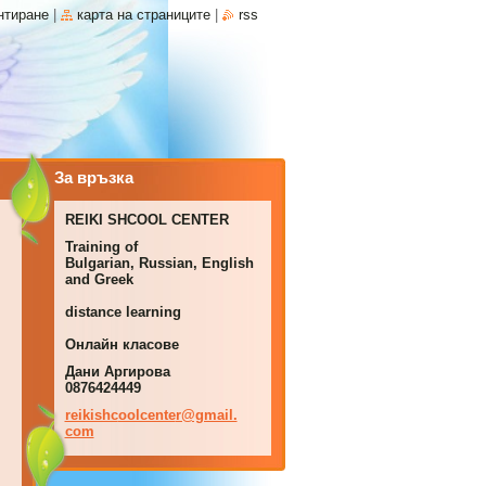
нтиране
|
карта на страниците
|
rss
За връзка
REIKI SHCOOL CENTER
Training of
Bulgarian, Russian, English
and Greek
distance learning
Онлайн класове
Дани Аргирова
0876424449
reikishc
oolcente
r@gmail.
com