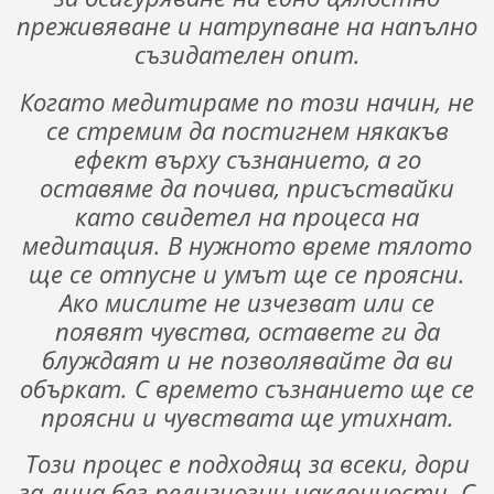
преживяване и натрупване на напълно
съзидателен опит.
Когато медитираме по този начин, не
се стремим да постигнем някакъв
ефект върху съзнанието, а го
оставяме да почива, присъствайки
като свидетел на процеса на
медитация. В нужното време тялото
ще се отпусне и умът ще се проясни.
Ако мислите не изчезват или се
появят чувства, оставете ги да
блуждаят и не позволявайте да ви
объркат. С времето съзнанието ще се
проясни и чувствата ще утихнат.
Този процес е подходящ за всеки, дори
за лица без религиозни наклонности. С