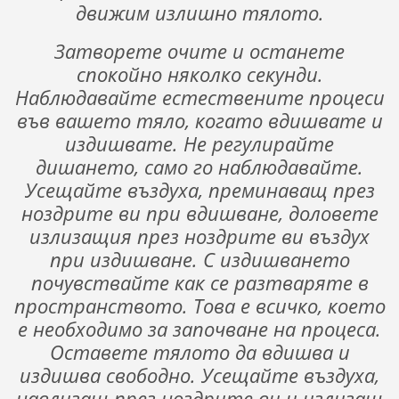
движим излишно тялото.
Затворете очите и останете
спокойно няколко секунди.
Наблюдавайте естествените процеси
във вашето тяло, когато вдишвате и
издишвате. Не регулирайте
дишането, само го наблюдавайте.
Усещайте въздуха, преминаващ през
ноздрите ви при вдишване, доловете
излизащия през ноздрите ви въздух
при издишване. С издишването
почувствайте как се разтваряте в
пространството. Това е всичко, което
е необходимо за започване на процеса.
Оставете тялото да вдишва и
издишва свободно. Усещайте въздуха,
навлизащ през ноздрите ви и излизащ