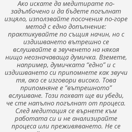
Ако искате да медитирате по-
задълбочено и да бъдете погълнат
изцяло, използвайте посочения по-горе
метод с едно допълнение:
практикувайте по същия начин, но с
издишването вътрешно се
вслушвайте в звученето на някоя
нищо неозначаваща думичка. Вземете,
например, думичката “едно” и с
издишването си припомнете как звучи
тя, ако се изговори високо. Това
припомняне е “вътрешното”
вслушване. Този похват ще ви убеди,
че сте напълно погълнат от процеса.
След медитация се върнете към
работата си и не анализирайте
процеса или преживяването. Не се