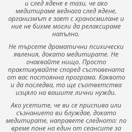
и след ядене е тази, че ако
медитираме веднага след ядене,
организмът е зает с храносмилане и
ние не бихме могли да релаксираме
напълно.
Не търсете драматични психически
явления, докато медитирате. Не
очаквайте нищо. Просто
практикувайте според съставената
от вас постоянна програма. Каквото
и да последва, то ще съответства
изцяло на вашите лични нужди.
Ако усетите, че ви се приспива или
съзнанието ви блуждае, докато
медитирате, направете следното: по
време поне на един от сеансите за