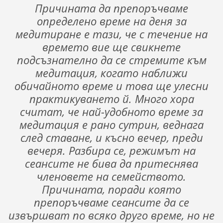
Причината да препоръчваме
определено време на деня за
медитиране е тази, че с течение на
времето вие ще свикнете
подсъзнателно да се стремите към
медитация, когато наближи
обичайното време и това ще улесни
практикуването й. Много хора
считат, че най-удобното време за
медитация е рано сутрин, веднага
след ставане, и късно вечер, преди
вечеря. Разбира се, режимът на
сеансите не бива да притеснява
членовете на семейството.
Причината, поради която
препоръчваме сеансите да се
извършват по всяко друго време, но не