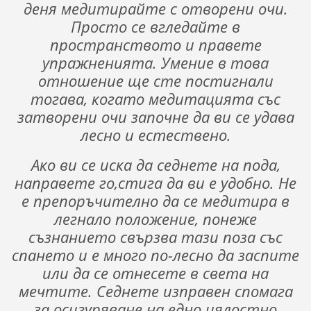
деня медитирайте с отворени очи.
Просто се вгледайте в
пространството и правете
упражненията. Умение в това
отношение ще сте постигнали
тогава, когато медитацията със
затворени очи започне да ви се удава
лесно и естествено.
Ако ви се иска да седнете на пода,
направете го,стига да ви е удобно. Не
е препоръчително да се медитира в
легнало положение, понеже
съзнанието свързва тази поза със
спането и е много по-лесно да заспите
или да се отнесете в света на
мечтите. Седнете изправен спомага
за осигуряване на едно цялостно