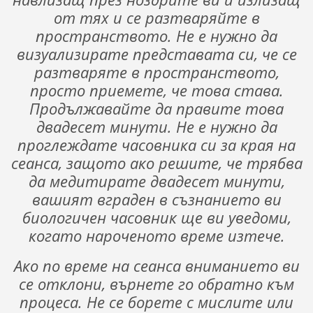
от тях и се разтваряйте в
пространството. Не е нужно да
визуализирате представата си, че се
разтваряте в пространството,
просто приемете, че това става.
Продължавайте да правите това
двадесет минути. Не е нужно да
проглеждате часовника си за края на
сеанса, защото ако решите, че трябва
да медитирате двадесет минути,
вашият вграден в съзнанието ви
биологичен часовник ще ви уведоми,
когато нароченото време изтече.
Ако по време на сеанса вниманието ви
се отклони, върнете го обратно към
процеса. Не се борете с мислите или